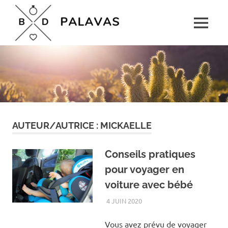
Skip
Boulevard
to
MENU
content
Palavas
Le
rendez-
vous
détente
pour
toute
la
famille
AUTEUR/AUTRICE :
MICKAELLE
Conseils pratiques
pour voyager en
voiture avec bébé
4 JUIN 2020
FAMILLE
Vous avez prévu de voyager