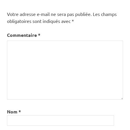
Votre adresse e-mail ne sera pas publiée.
Les champs
obligatoires sont indiqués avec
*
Commentaire
*
Nom
*