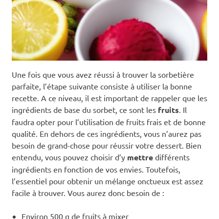
Une fois que vous avez réussi à trouver la sorbetière
parfaite, l’étape suivante consiste à utiliser la bonne
recette. A ce niveau, il est important de rappeler que les
ingrédients de base du sorbet, ce sont les
fruits
. Il
faudra opter pour l’utilisation de fruits frais et de bonne
qualité. En dehors de ces ingrédients, vous n’aurez pas
besoin de grand-chose pour réussir votre dessert. Bien
entendu, vous pouvez choisir d’y
mettre
différents
ingrédients en fonction de vos envies. Toutefois,
l’essentiel pour obtenir un mélange onctueux est assez
facile à trouver. Vous aurez donc besoin de :
Environ 500 g de fruits à mixer