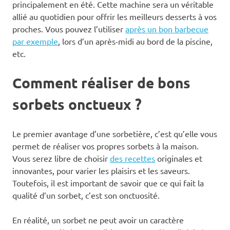
principalement en été. Cette machine sera un véritable
allié au quotidien pour offrir les meilleurs desserts à vos
proches. Vous pouvez l’utiliser
après un bon barbecue
par exemple
, lors d’un après-midi au bord de la piscine,
etc.
Comment réaliser de bons
sorbets onctueux ?
Le premier avantage d’une sorbetière, c’est qu’elle vous
permet de réaliser vos propres sorbets à la maison.
Vous serez libre de choisir
des recettes
originales et
innovantes, pour varier les plaisirs et les saveurs.
Toutefois, il est important de savoir que ce qui fait la
qualité d’un sorbet, c’est son onctuosité.
En réalité, un sorbet ne peut avoir un caractère