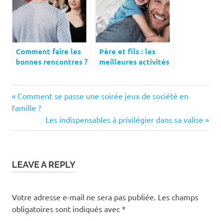
Comment faire les
Père et fils : les
bonnes rencontres ?
meilleures activités
à faire ensemble
Previous
Navigation
Comment se passe une soirée jeux de société en
Post:
famille ?
de
Next
Les indispensables à privilégier dans sa valise
Post:
l’article
LEAVE A REPLY
Votre adresse e-mail ne sera pas publiée.
Les champs
obligatoires sont indiqués avec
*