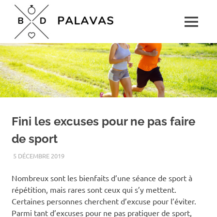
Skip
Boulevard
to
MENU
content
Palavas
Le
rendez-
vous
détente
pour
toute
la
famille
Fini les excuses pour ne pas faire
de sport
5 DÉCEMBRE 2019
LOISIRS
Nombreux sont les bienfaits d’une séance de sport à
répétition, mais rares sont ceux qui s’y mettent.
Certaines personnes cherchent d’excuse pour l’éviter.
Parmi tant d’excuses pour ne pas pratiquer de sport,