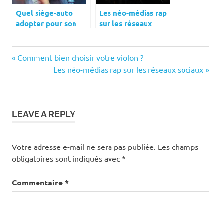
Quel siège-auto
Les néo-médias rap
adopter pour son
sur les réseaux
enfant ?
sociaux
Previous
Navigation
Comment bien choisir votre violon ?
Post:
Next
Les néo-médias rap sur les réseaux sociaux
de
Post:
l’article
LEAVE A REPLY
Votre adresse e-mail ne sera pas publiée.
Les champs
obligatoires sont indiqués avec
*
Commentaire
*