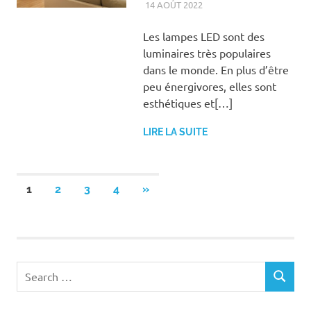
14 AOÛT 2022
FAMILLE
Les lampes LED sont des
luminaires très populaires
dans le monde. En plus d’être
peu énergivores, elles sont
esthétiques et[…]
LIRE LA SUITE
Pagination
NEXT
1
2
3
4
»
POSTS
des
publications
Search
SEARCH
for: