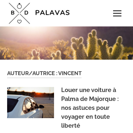
Skip
Boulevard
to
MENU
content
Palavas
Le
rendez-
vous
détente
pour
toute
la
famille
AUTEUR/AUTRICE :
VINCENT
Louer une voiture à
Palma de Majorque :
nos astuces pour
voyager en toute
liberté