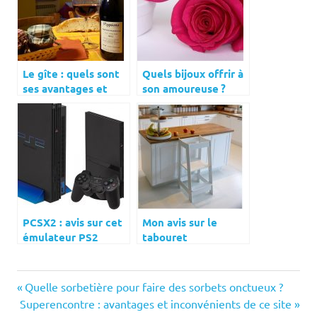
Le gîte : quels sont
Quels bijoux offrir à
ses avantages et
son amoureuse ?
comment le choisir ?
PCSX2 : avis sur cet
Mon avis sur le
émulateur PS2
tabouret
d’apprentissage
Montessori
Previous
Navigation
Quelle sorbetière pour faire des sorbets onctueux ?
Next
Post:
Superencontre : avantages et inconvénients de ce site