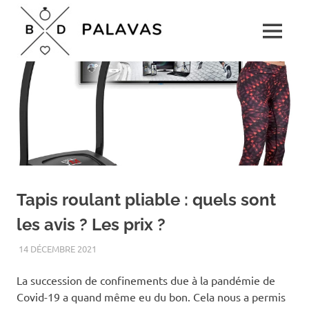
Skip
Boulevard
to
MENU
content
Palavas
Le
rendez-
vous
détente
pour
toute
la
famille
Tapis roulant pliable : quels sont
les avis ? Les prix ?
14 DÉCEMBRE 2021
BIEN-ÊTRE
La succession de confinements due à la pandémie de
Covid-19 a quand même eu du bon. Cela nous a permis