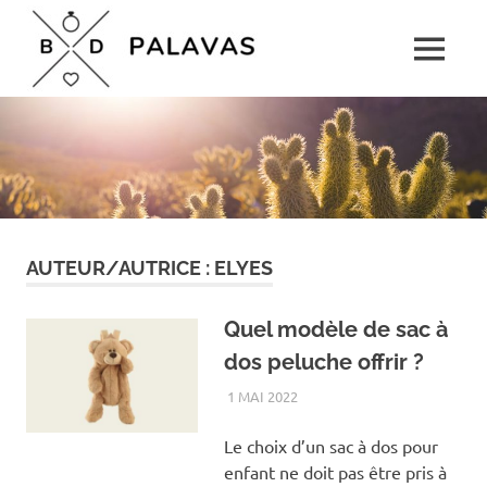
Skip
Boulevard
to
MENU
content
Palavas
Le
rendez-
vous
détente
pour
toute
la
famille
AUTEUR/AUTRICE :
ELYES
Quel modèle de sac à
dos peluche offrir ?
1 MAI 2022
FAMILLE
Le choix d’un sac à dos pour
enfant ne doit pas être pris à