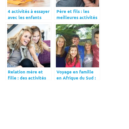
4 activités à essayer
Père et fils : les
avec les enfants
meilleures activités
à faire ensemble
Relation mère et
Voyage en famille
fille : des activités
en Afrique du Sud :
sympa à faire en duo
les activités à ne pas
manquer