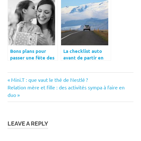
Bons plans pour
La checklist auto
passer une fête des
avant de partir en
mères inoubliable
road trip
Previous
Navigation
Mini.T : que vaut le thé de Nestlé ?
Next
Post:
Relation mère et fille : des activités sympa à faire en
de
Post:
duo
l’article
LEAVE A REPLY