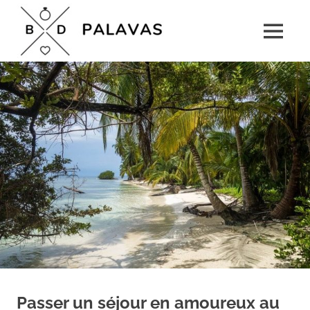
Skip
Boulevard
to
MENU
content
Palavas
Le
rendez-
vous
détente
pour
toute
la
famille
Passer un séjour en amoureux au