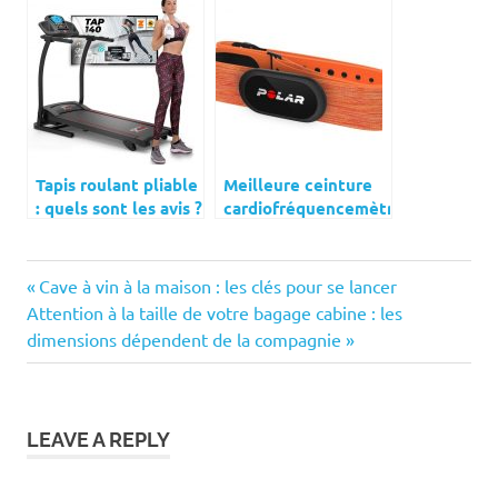
Tapis roulant pliable
Meilleure ceinture
: quels sont les avis ?
cardiofréquencemètre :
Les prix ?
Top 5 et comparatif
Previous
Navigation
Cave à vin à la maison : les clés pour se lancer
Next
Post:
Attention à la taille de votre bagage cabine : les
de
Post:
dimensions dépendent de la compagnie
l’article
LEAVE A REPLY