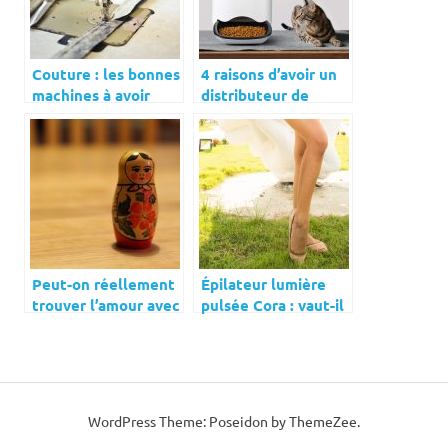
Couture : les bonnes
4 raisons d’avoir un
machines à avoir
distributeur de
chez soi
croquettes pour
chat chez soi
Peut-on réellement
Épilateur lumière
trouver l’amour avec
pulsée Cora : vaut-il
une femme russe ?
le coup ?
WordPress Theme: Poseidon by ThemeZee.