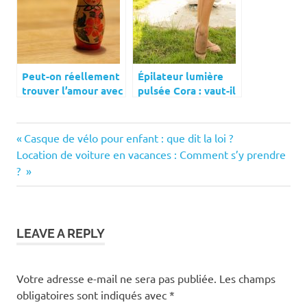
Peut-on réellement
Épilateur lumière
trouver l’amour avec
pulsée Cora : vaut-il
une femme russe ?
le coup ?
Previous
Navigation
Casque de vélo pour enfant : que dit la loi ?
Next
Post:
Location de voiture en vacances : Comment s’y prendre
de
Post:
?
l’article
LEAVE A REPLY
Votre adresse e-mail ne sera pas publiée.
Les champs
obligatoires sont indiqués avec
*