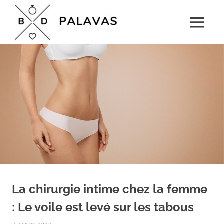
Skip
Boulevard
to
MENU
content
Palavas
Le
rendez-
vous
détente
pour
toute
la
famille
La chirurgie intime chez la femme
: Le voile est levé sur les tabous