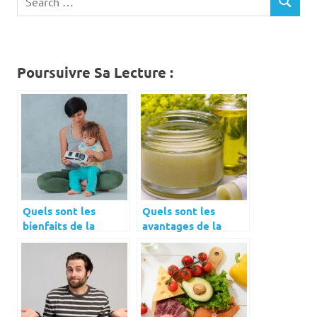
SEARCH
for:
Poursuivre Sa Lecture :
Quels sont les
Quels sont les
bienfaits de la
avantages de la
voiture
nutri-cosmétique ?
télécommandée
pour les tout-petits
?