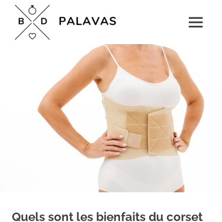
Skip
Boulevard
to
MENU
content
Palavas
Le
rendez-
vous
détente
pour
toute
la
famille
Quels sont les bienfaits du corset