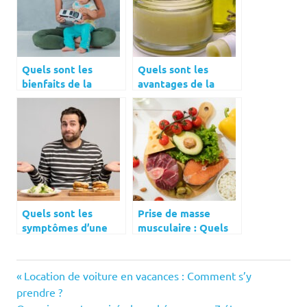
Quels sont les
Quels sont les
bienfaits de la
avantages de la
voiture
nutri-cosmétique ?
télécommandée
pour les tout-petits
?
Quels sont les
Prise de masse
symptômes d’une
musculaire : Quels
alimentation
sont les aliments à
restrictive ?
privilégier ?
Previous
Navigation
Location de voiture en vacances : Comment s’y
Post:
prendre ?