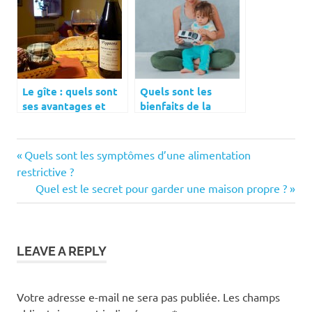
Le gîte : quels sont
Quels sont les
ses avantages et
bienfaits de la
comment le choisir ?
voiture
télécommandée
pour les tout-petits
Previous
Navigation
Quels sont les symptômes d’une alimentation
?
Post:
restrictive ?
de
Next
Quel est le secret pour garder une maison propre ?
Post:
l’article
LEAVE A REPLY
Votre adresse e-mail ne sera pas publiée.
Les champs