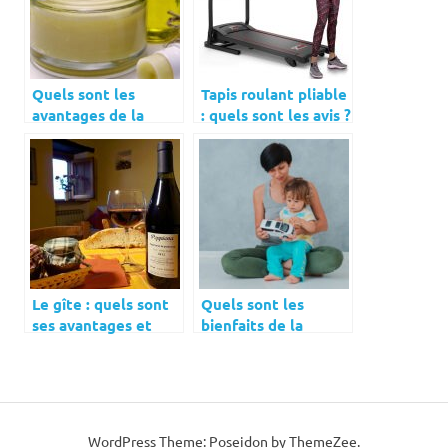
Quels sont les
Tapis roulant pliable
avantages de la
: quels sont les avis ?
nutri-cosmétique ?
Les prix ?
Le gîte : quels sont
Quels sont les
ses avantages et
bienfaits de la
comment le choisir ?
voiture
télécommandée
pour les tout-petits
?
WordPress Theme: Poseidon by ThemeZee.