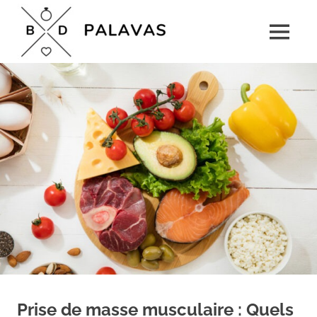
Skip
Boulevard
to
MENU
content
Palavas
Le
rendez-
vous
détente
pour
toute
la
famille
Prise de masse musculaire : Quels