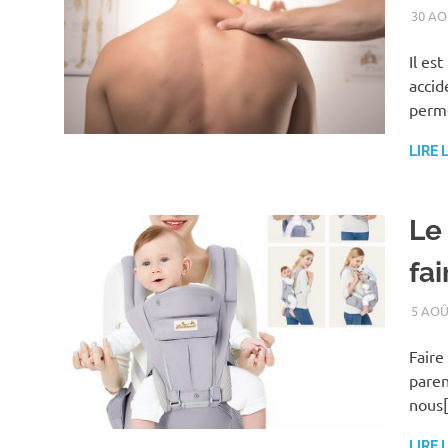
30 AO
Il es
accid
perm
LIRE 
Le
fa
5 AOÛ
Faire
paren
nous
LIRE 