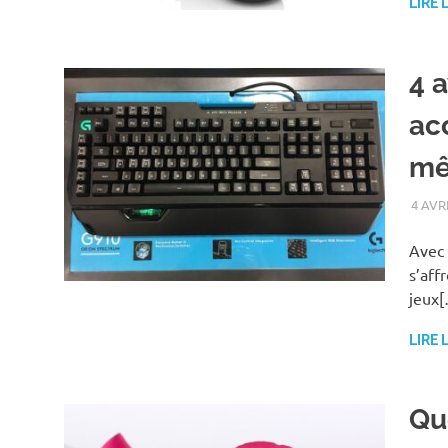
LIRE 
4 
ac
mê
4 AVR
Avec 
s’aff
jeux
LIRE 
Que