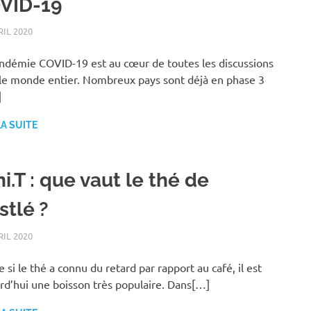
VID-19
RIL 2020
FAMILLE
ndémie COVID-19 est au cœur de toutes les discussions
le monde entier. Nombreux pays sont déjà en phase 3
]
LA SUITE
i.T : que vaut le thé de
stlé ?
RIL 2020
FAMILLE
si le thé a connu du retard par rapport au café, il est
rd’hui une boisson très populaire. Dans[…]