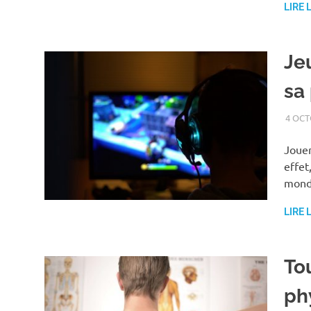
LIRE 
Je
sa
4 OCT
Jouer
effet
mond
LIRE 
Tou
ph