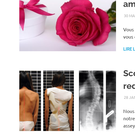
am
30 MA
Vous 
vous 
LIRE 
Sc
re
28 JA
Nous 
notre
asse