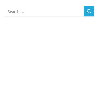
Search
SEARCH
for: