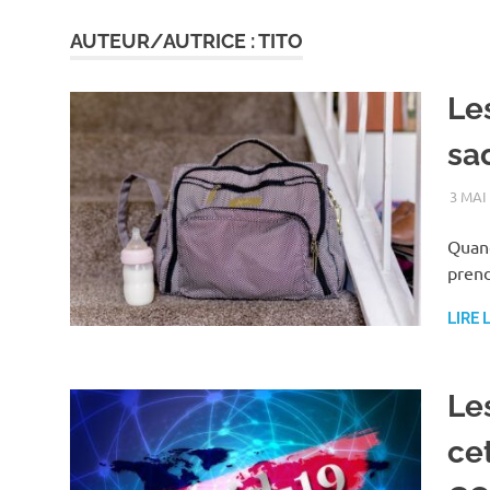
AUTEUR/AUTRICE :
TITO
Les
sa
3 MAI
Quand
prend
LIRE 
Les
ce