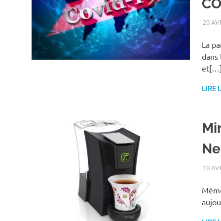
CO
20 AV
La pa
dans 
et[…
LIRE 
Min
Ne
10 AV
Même 
aujou