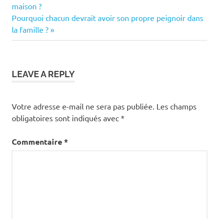
Post:
maison ?
de
Next
Pourquoi chacun devrait avoir son propre peignoir dans
Post:
la famille ?
l’article
LEAVE A REPLY
Votre adresse e-mail ne sera pas publiée.
Les champs
obligatoires sont indiqués avec
*
Commentaire
*