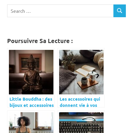
Search
SEARCH
for:
Poursuivre Sa Lecture :
Little Bouddha : des
Les accessoires qui
bijoux et accessoires
donnent vie à vos
zen
soirées lecture :
Guide exhaustif