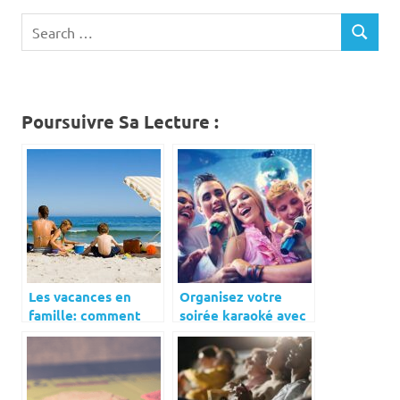
Search
SEARCH
for:
Poursuivre Sa Lecture :
Les vacances en
Organisez votre
famille: comment
soirée karaoké avec
organiser?
ces 7 étapes simples
!