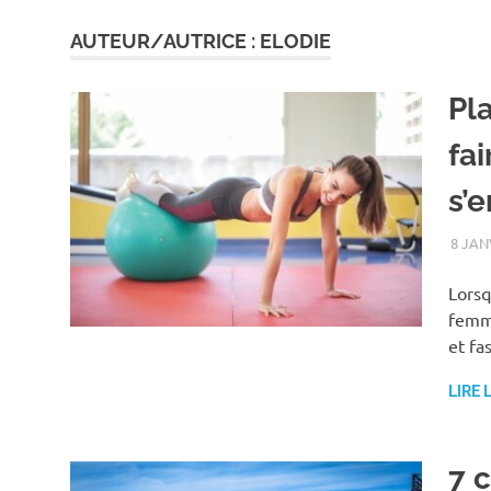
AUTEUR/AUTRICE :
ELODIE
Pl
fa
s’
8 JAN
Lorsq
femm
et fa
LIRE 
7 