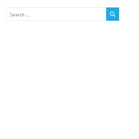
Search
SEARCH
for: