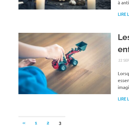
à ant
LIRE 
Le
en
22 SE
Lorsq
essen
imagi
LIRE 
Pagination
PREVIOUS
«
1
2
3