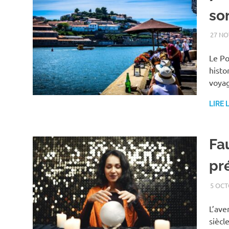
so
27 NO
Le Po
histo
voyag
LIRE 
Fa
pré
5 OCT
L’ave
siècl